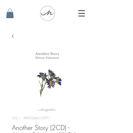
SKU： 4909346310971
Another Story (2CD) -