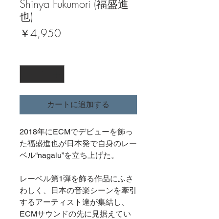
Shinya Fukumori (福盛進
也)
価
￥4,950
格
数量
*
カートに追加する
2018年にECMでデビューを飾っ
た福盛進也が日本発で自身のレー
ベル“nagalu”を立ち上げた。
レーベル第1弾を飾る作品にふさ
わしく、日本の音楽シーンを牽引
するアーティスト達が集結し、
ECMサウンドの先に見据えてい