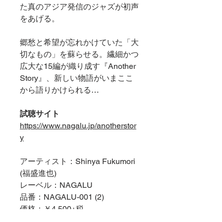
た真のアジア発信のジャズが初声
をあげる。
郷愁と希望が忘れかけていた「大
切なもの」を蘇らせる。繊細かつ
広大な15編が織り成す『Another
Story』、新しい物語がいまここ
から語りかけられる…
試聴サイト
https://www.nagalu.jp/anotherstor
y
アーティスト：Shinya Fukumori
(福盛進也)
レーベル：NAGALU
品番：NAGALU-001 (2)
価格：￥4,500+税
形態：CD2枚組