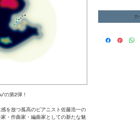
カ
u”の第2弾！
在感を放つ孤高のピアニスト佐藤浩一の
奏家・作曲家・編曲家としての新たな魅