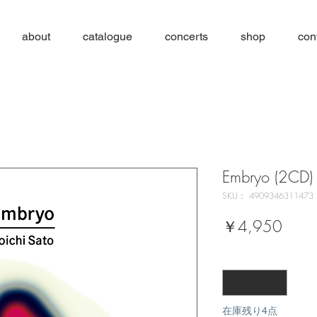
about
catalogue
concerts
shop
con
Embryo (2C
SKU： 4909346311473
価
￥4,950
格
数量
*
在庫残り4点