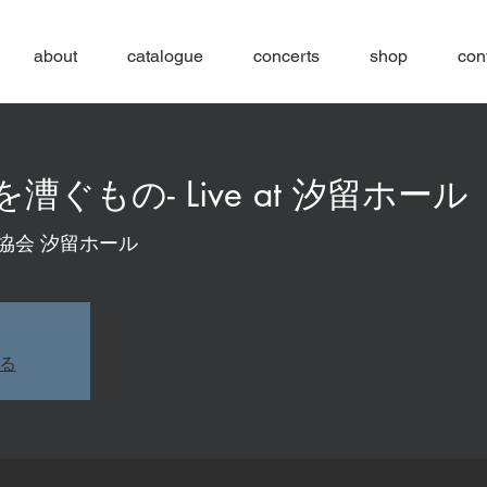
about
catalogue
concerts
shop
con
-星を漕ぐもの- Live at 汐留ホール
協会 汐留ホール
る