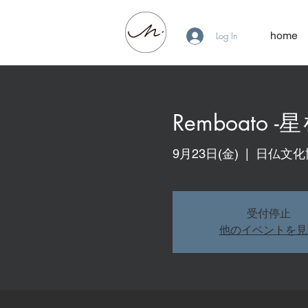
home
Log In
Remboato 
9月23日(金)
  |  
日仏文化
受付停止
他のイベントを見