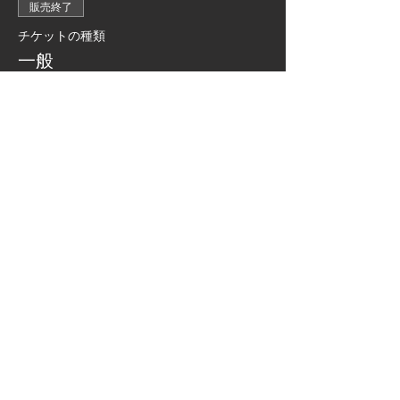
販売終了
チケットの種類
一般
価格
価格範囲：￥3,000〜￥5,000
自由席
￥5,000
+チケット手数料￥125
25歳以下
￥3,000
+チケット手数料￥75